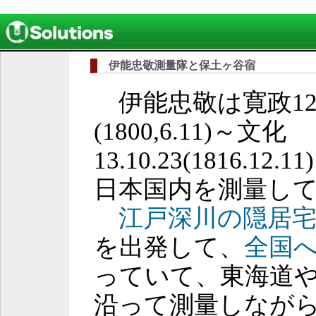
伊能忠敬測量隊と保土ヶ谷宿
伊能忠敬は寛政12
(1800,6.11)～文化
13.10.23(1816.1
日本国内を測量し
江戸深川の隠居宅(G
を出発して、
全国
っていて、東海道
沿って測量しなが