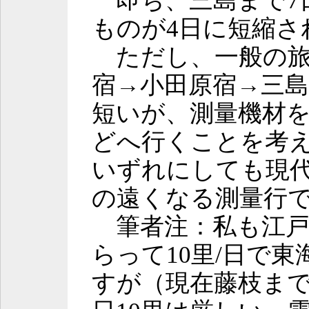
即ち、三島まで7
ものが4日に短縮さ
ただし、一般の旅
宿→小田原宿→三島
短いが、測量機材
どへ行くことを考
いずれにしても現
の遠くなる測量行
筆者注：私も江戸
らって10里/日で
すが（現在藤枝ま