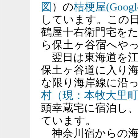
図
）の
桔梗屋(Goog
しています。この
鶴屋十右衛門宅を
ら保土ヶ谷宿へや
翌日は東海道を江
保土ヶ谷道に入り
な限り海岸線に沿
村（現：本牧大里
頭幸蔵宅に宿泊し
ています。
神奈川宿からの海