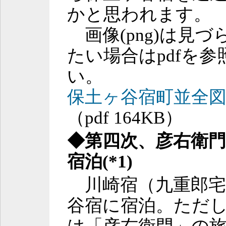
かと思われます。
画像(png)は見
たい場合はpdfを
い。
保土ヶ谷宿町並全
（pdf 164KB）
◆第四次、彦右衛門
宿泊(*1)
川崎宿（九重郎宅
谷宿に宿泊。ただ