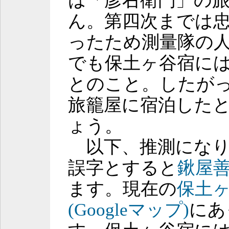
は「彦右衛門」の
ん。第四次までは
ったため測量隊の
でも保土ヶ谷宿には
とのこと。したが
旅籠屋に宿泊した
ょう。
以下、推測になり
誤字とすると
鍬屋
ます。現在の
保土
(Googleマップ)
にあ