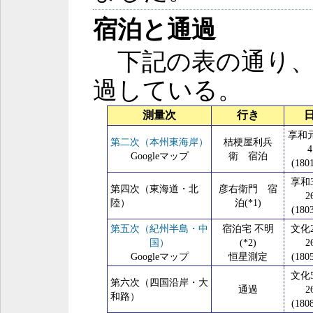
宿泊と通過
下記の表の通り、
過している。
測量次
行き
享和
第二次（本州東海岸）
桔梗屋利兵
Googleマップ
衛 宿泊
(1801
享和
第四次（東海道・北
彦右衛門 宿
2
陸）
泊(*1)
(1803
第五次（紀州半島・中
宿泊宅 不明
文化
国）
(*2)
2
Googleマップ
恒星測定
(1805
文化
第六次（四国沿岸・大
通過
2
和路）
(1808