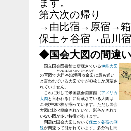
ます。
第六次の帰り
→由比宿→原宿→箱
保土ヶ谷宿→品川
◆国会大図の間違
国立国会図書館に所蔵さている
伊能大図
だいにほんえんかいよちぜんず
大日本沿海輿地全図
の写図で
に最も近い
と言われている大図ですが43枚しか所蔵さ
れていません。
これに対して米国議会図書館（
アメリカ
大図
と言われる）に所蔵さている大図は
214枚中207枚が揃っています。ただし国会
大図に比べ簡略されていて、彩色がされて
いない図が多い特徴があります。
問題は国会大図において
保土ヶ谷宿の測
線
が間違って引かれています。多分写し間